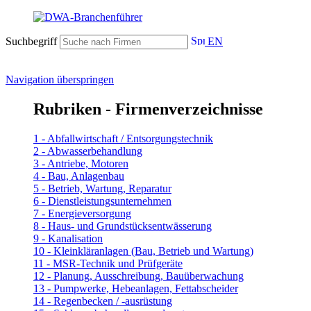
Suchbegriff
EN
Navigation überspringen
Rubriken - Firmenverzeichnisse
1 - Abfallwirtschaft / Entsorgungstechnik
2 - Abwasserbehandlung
3 - Antriebe, Motoren
4 - Bau, Anlagenbau
5 - Betrieb, Wartung, Reparatur
6 - Dienstleistungsunternehmen
7 - Energieversorgung
8 - Haus- und Grundstücksentwässerung
9 - Kanalisation
10 - Kleinkläranlagen (Bau, Betrieb und Wartung)
11 - MSR-Technik und Prüfgeräte
12 - Planung, Ausschreibung, Bauüberwachung
13 - Pumpwerke, Hebeanlagen, Fettabscheider
14 - Regenbecken / -ausrüstung