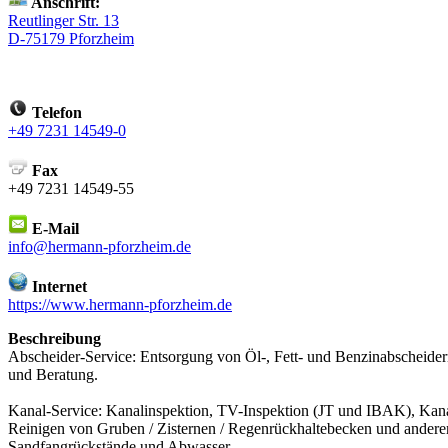
Anschrift:
Reutlinger Str. 13
D-75179 Pforzheim
Telefon
+49 7231 14549-0
Fax
+49 7231 14549-55
E-Mail
info@hermann-pforzheim.de
Internet
https://www.hermann-pforzheim.de
Beschreibung
Abscheider-Service: Entsorgung von Öl-, Fett- und Benzinabscheidern
und Beratung.
Kanal-Service: Kanalinspektion, TV-Inspektion (JT und IBAK), Kanal
Reinigen von Gruben / Zisternen / Regenrückhaltebecken und andere
Sandfangrückstände und Abwasser