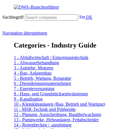
Suchbegriff
DE
Navigation überspringen
Categories - Industry Guide
1 - Abfallwirtschaft / Entsorgungstechnik
2 - Abwasserbehandlung
3 - Antriebe, Motoren
4 - Bau, Anlagenbau
5 - Betrieb, Wartung, Reparatur
6 - Dienstleistungsunternehmen
7 - Energieversorgung
8 - Haus- und Grundstücksentwässerung
9 - Kanalisation
10 - Kleinkläranlagen (Bau, Betrieb und Wartung)
11 - MSR-Technik und Prüfgeräte
12 - Planung, Ausschreibung, Bauüberwachung
13 - Pumpwerke, Hebeanlagen, Fettabscheider
14 - Regenbecken / -ausrüstung