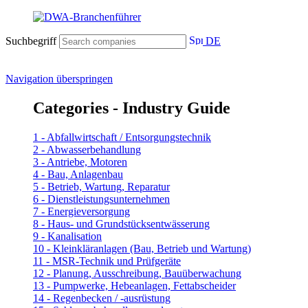
Suchbegriff
DE
Navigation überspringen
Categories - Industry Guide
1 - Abfallwirtschaft / Entsorgungstechnik
2 - Abwasserbehandlung
3 - Antriebe, Motoren
4 - Bau, Anlagenbau
5 - Betrieb, Wartung, Reparatur
6 - Dienstleistungsunternehmen
7 - Energieversorgung
8 - Haus- und Grundstücksentwässerung
9 - Kanalisation
10 - Kleinkläranlagen (Bau, Betrieb und Wartung)
11 - MSR-Technik und Prüfgeräte
12 - Planung, Ausschreibung, Bauüberwachung
13 - Pumpwerke, Hebeanlagen, Fettabscheider
14 - Regenbecken / -ausrüstung