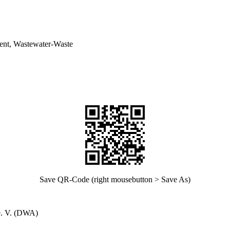
ent, Wastewater-Waste
Save QR-Code (right mousebutton > Save As)
e. V. (DWA)