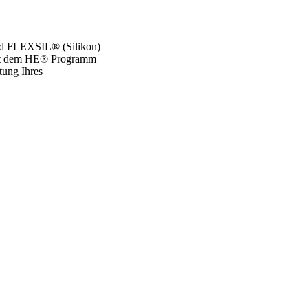
d FLEXSIL® (Silikon)
 Mit dem HE® Programm
tung Ihres