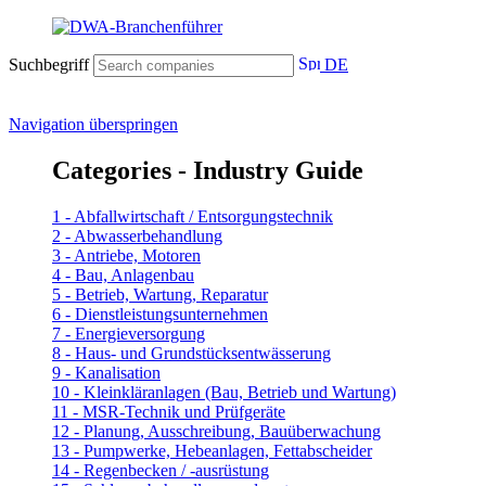
Suchbegriff
DE
Navigation überspringen
Categories - Industry Guide
1 - Abfallwirtschaft / Entsorgungstechnik
2 - Abwasserbehandlung
3 - Antriebe, Motoren
4 - Bau, Anlagenbau
5 - Betrieb, Wartung, Reparatur
6 - Dienstleistungsunternehmen
7 - Energieversorgung
8 - Haus- und Grundstücksentwässerung
9 - Kanalisation
10 - Kleinkläranlagen (Bau, Betrieb und Wartung)
11 - MSR-Technik und Prüfgeräte
12 - Planung, Ausschreibung, Bauüberwachung
13 - Pumpwerke, Hebeanlagen, Fettabscheider
14 - Regenbecken / -ausrüstung