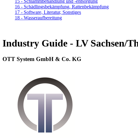
15 - Schlammbehandlung und -entsorgung
16 - Schädlingsbekämpfung, Rattenbekämpfung
17 - Software, Literatur, Sonstiges
18 - Wasseraufbereitung
Industry Guide - LV Sachsen/T
OTT System GmbH & Co. KG