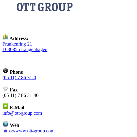
Address:
Frankenring 21
D-30855 Langenhagen
Phone
(05 11) 7 86 31-0
Fax
(05 11) 7 86 31-40
E-Mail
info@ott-group.com
Web
https://www.ott-group.com