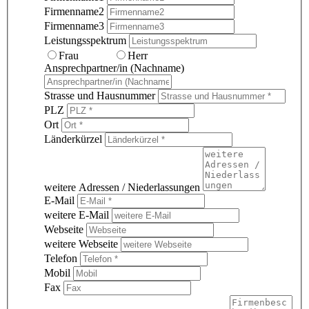
Firmenname2
Firmenname3
Leistungsspektrum
Frau
Herr
Ansprechpartner/in (Nachname)
Strasse und Hausnummer
PLZ
Ort
Länderkürzel
weitere Adressen / Niederlassungen
E-Mail
weitere E-Mail
Webseite
weitere Webseite
Telefon
Mobil
Fax