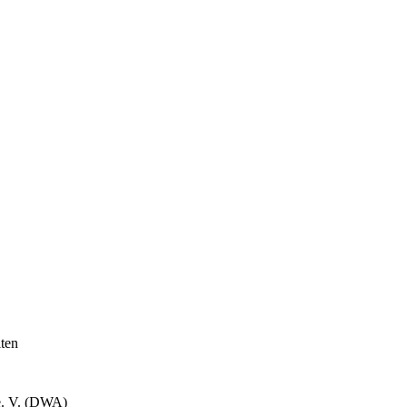
lten
e. V. (DWA)