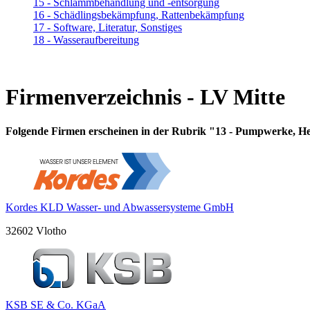
15 - Schlammbehandlung und -entsorgung
16 - Schädlingsbekämpfung, Rattenbekämpfung
17 - Software, Literatur, Sonstiges
18 - Wasseraufbereitung
Firmenverzeichnis - LV Mitte
Folgende Firmen erscheinen in der Rubrik "13 - Pumpwerke, He
Kordes KLD Wasser- und Abwassersysteme GmbH
32602 Vlotho
KSB SE & Co. KGaA