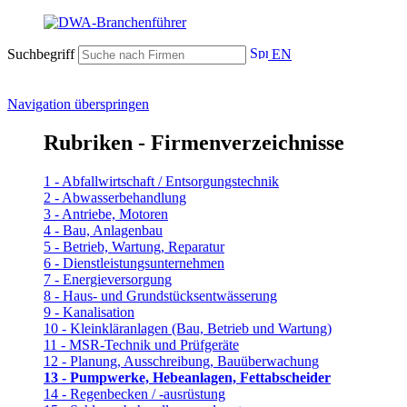
Suchbegriff
EN
Navigation überspringen
Rubriken - Firmenverzeichnisse
1 - Abfallwirtschaft / Entsorgungstechnik
2 - Abwasserbehandlung
3 - Antriebe, Motoren
4 - Bau, Anlagenbau
5 - Betrieb, Wartung, Reparatur
6 - Dienstleistungsunternehmen
7 - Energieversorgung
8 - Haus- und Grundstücksentwässerung
9 - Kanalisation
10 - Kleinkläranlagen (Bau, Betrieb und Wartung)
11 - MSR-Technik und Prüfgeräte
12 - Planung, Ausschreibung, Bauüberwachung
13 - Pumpwerke, Hebeanlagen, Fettabscheider
14 - Regenbecken / -ausrüstung