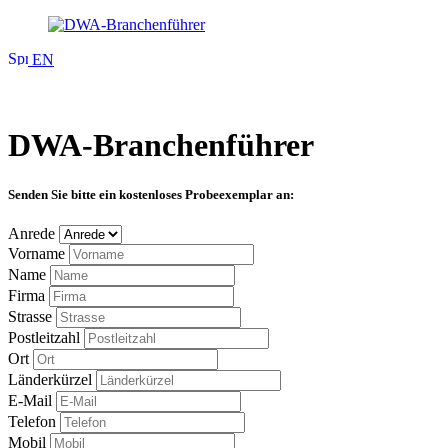
EN
DWA-Branchenführer
Senden Sie bitte ein kostenloses Probeexemplar an:
Anrede
Vorname
Name
Firma
Strasse
Postleitzahl
Ort
Länderkürzel
E-Mail
Telefon
Mobil