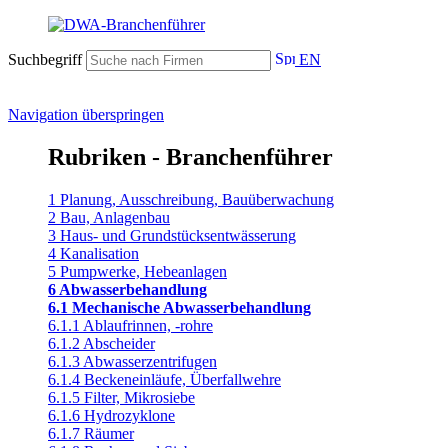
Suchbegriff
EN
Navigation überspringen
Rubriken - Branchenführer
1 Planung, Ausschreibung, Bauüberwachung
2 Bau, Anlagenbau
3 Haus- und Grundstücksentwässerung
4 Kanalisation
5 Pumpwerke, Hebeanlagen
6 Abwasserbehandlung
6.1 Mechanische Abwasserbehandlung
6.1.1 Ablaufrinnen, -rohre
6.1.2 Abscheider
6.1.3 Abwasserzentrifugen
6.1.4 Beckeneinläufe, Überfallwehre
6.1.5 Filter, Mikrosiebe
6.1.6 Hydrozyklone
6.1.7 Räumer