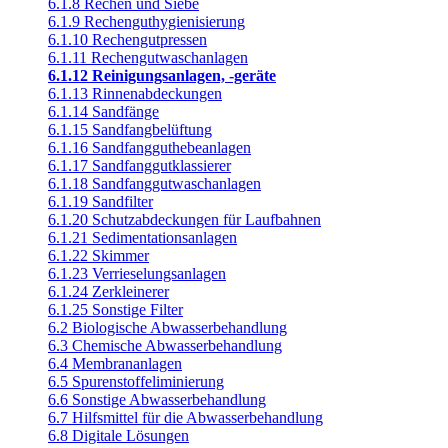
6.1.8 Rechen und Siebe
6.1.9 Rechenguthygienisierung
6.1.10 Rechengutpressen
6.1.11 Rechengutwaschanlagen
6.1.12 Reinigungsanlagen, -geräte
6.1.13 Rinnenabdeckungen
6.1.14 Sandfänge
6.1.15 Sandfangbelüftung
6.1.16 Sandfangguthebeanlagen
6.1.17 Sandfanggutklassierer
6.1.18 Sandfanggutwaschanlagen
6.1.19 Sandfilter
6.1.20 Schutzabdeckungen für Laufbahnen
6.1.21 Sedimentationsanlagen
6.1.22 Skimmer
6.1.23 Verrieselungsanlagen
6.1.24 Zerkleinerer
6.1.25 Sonstige Filter
6.2 Biologische Abwasserbehandlung
6.3 Chemische Abwasserbehandlung
6.4 Membrananlagen
6.5 Spurenstoffeliminierung
6.6 Sonstige Abwasserbehandlung
6.7 Hilfsmittel für die Abwasserbehandlung
6.8 Digitale Lösungen