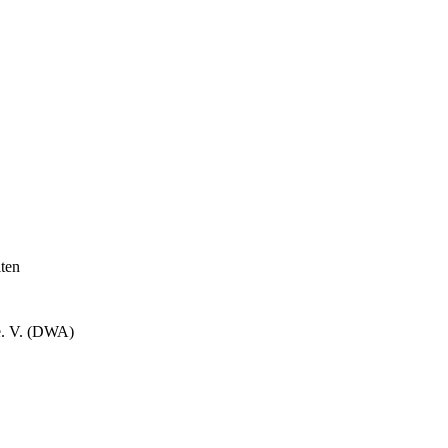
lten
e. V. (DWA)