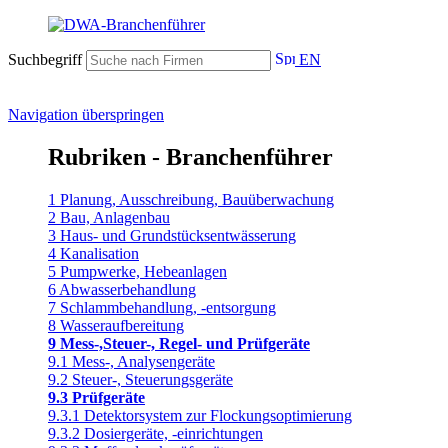
Suchbegriff
EN
Navigation überspringen
Rubriken - Branchenführer
1 Planung, Ausschreibung, Bauüberwachung
2 Bau, Anlagenbau
3 Haus- und Grundstücksentwässerung
4 Kanalisation
5 Pumpwerke, Hebeanlagen
6 Abwasserbehandlung
7 Schlammbehandlung, -entsorgung
8 Wasseraufbereitung
9 Mess-,Steuer-, Regel- und Prüfgeräte
9.1 Mess-, Analysengeräte
9.2 Steuer-, Steuerungsgeräte
9.3 Prüfgeräte
9.3.1 Detektorsystem zur Flockungsoptimierung
9.3.2 Dosiergeräte, -einrichtungen