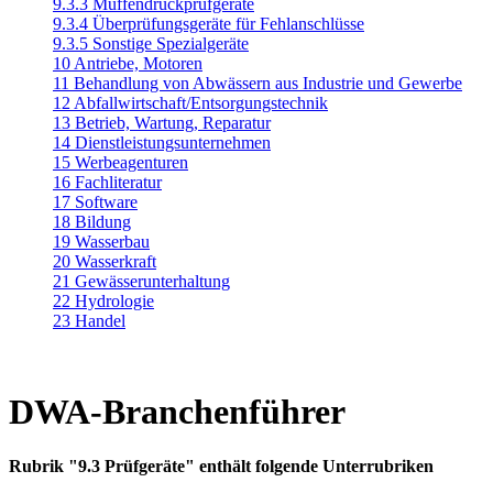
9.3.3 Muffendruckprüfgeräte
9.3.4 Überprüfungsgeräte für Fehlanschlüsse
9.3.5 Sonstige Spezialgeräte
10 Antriebe, Motoren
11 Behandlung von Abwässern aus Industrie und Gewerbe
12 Abfallwirtschaft/Entsorgungstechnik
13 Betrieb, Wartung, Reparatur
14 Dienstleistungsunternehmen
15 Werbeagenturen
16 Fachliteratur
17 Software
18 Bildung
19 Wasserbau
20 Wasserkraft
21 Gewässerunterhaltung
22 Hydrologie
23 Handel
DWA-Branchenführer
Rubrik "9.3 Prüfgeräte" enthält folgende Unterrubriken