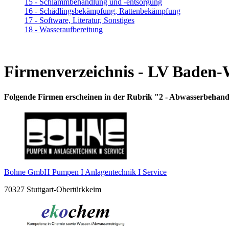
15 - Schlammbehandlung und -entsorgung
16 - Schädlingsbekämpfung, Rattenbekämpfung
17 - Software, Literatur, Sonstiges
18 - Wasseraufbereitung
Firmenverzeichnis - LV Baden
Folgende Firmen erscheinen in der Rubrik "2 - Abwasserbehan
Bohne GmbH Pumpen I Anlagentechnik I Service
70327 Stuttgart-Obertürkkeim