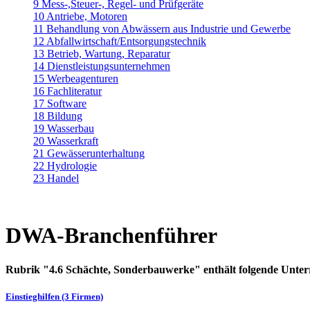
9 Mess-,Steuer-, Regel- und Prüfgeräte
10 Antriebe, Motoren
11 Behandlung von Abwässern aus Industrie und Gewerbe
12 Abfallwirtschaft/Entsorgungstechnik
13 Betrieb, Wartung, Reparatur
14 Dienstleistungsunternehmen
15 Werbeagenturen
16 Fachliteratur
17 Software
18 Bildung
19 Wasserbau
20 Wasserkraft
21 Gewässerunterhaltung
22 Hydrologie
23 Handel
DWA-Branchenführer
Rubrik "4.6 Schächte, Sonderbauwerke" enthält folgende Unte
Einstieghilfen (3 Firmen)