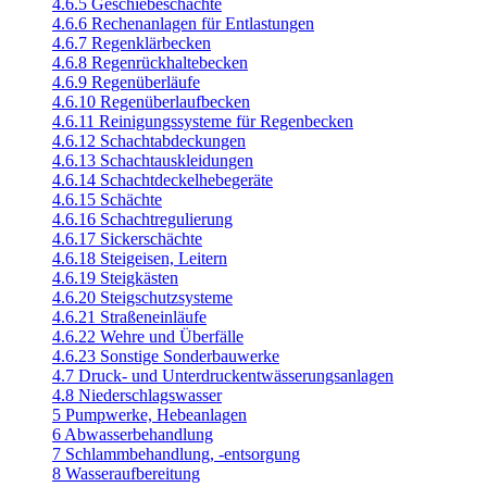
4.6.5 Geschiebeschächte
4.6.6 Rechenanlagen für Entlastungen
4.6.7 Regenklärbecken
4.6.8 Regenrückhaltebecken
4.6.9 Regenüberläufe
4.6.10 Regenüberlaufbecken
4.6.11 Reinigungssysteme für Regenbecken
4.6.12 Schachtabdeckungen
4.6.13 Schachtauskleidungen
4.6.14 Schachtdeckelhebegeräte
4.6.15 Schächte
4.6.16 Schachtregulierung
4.6.17 Sickerschächte
4.6.18 Steigeisen, Leitern
4.6.19 Steigkästen
4.6.20 Steigschutzsysteme
4.6.21 Straßeneinläufe
4.6.22 Wehre und Überfälle
4.6.23 Sonstige Sonderbauwerke
4.7 Druck- und Unterdruckentwässerungsanlagen
4.8 Niederschlagswasser
5 Pumpwerke, Hebeanlagen
6 Abwasserbehandlung
7 Schlammbehandlung, -entsorgung
8 Wasseraufbereitung