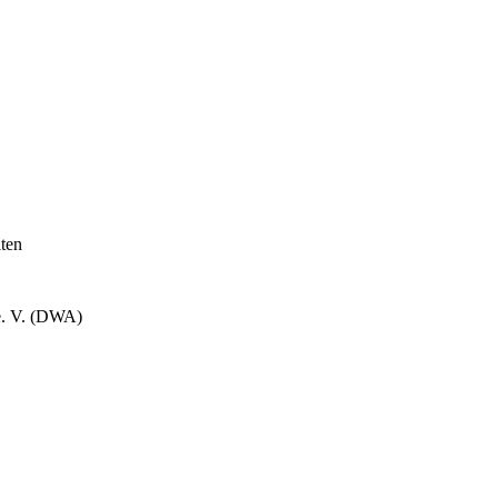
lten
e. V. (DWA)