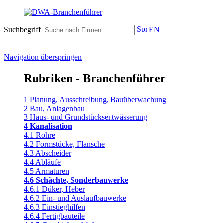
Suchbegriff
EN
Navigation überspringen
Rubriken - Branchenführer
1 Planung, Ausschreibung, Bauüberwachung
2 Bau, Anlagenbau
3 Haus- und Grundstücksentwässerung
4 Kanalisation
4.1 Rohre
4.2 Formstücke, Flansche
4.3 Abscheider
4.4 Abläufe
4.5 Armaturen
4.6 Schächte, Sonderbauwerke
4.6.1 Düker, Heber
4.6.2 Ein- und Auslaufbauwerke
4.6.3 Einstieghilfen
4.6.4 Fertigbauteile