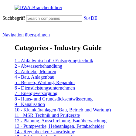
Suchbegriff
DE
Navigation überspringen
Categories - Industry Guide
1 - Abfallwirtschaft / Entsorgungstechnik
2 - Abwasserbehandlung
3 - Antriebe, Motoren
4 - Bau, Anlagenbau
5 - Betrieb, Wartung, Reparatur
6 - Dienstleistungsunternehmen
7 - Energieversorgung
8 - Haus- und Grundstücksentwässerung
9 - Kanalisation
10 - Kleinkläranlagen (Bau, Betrieb und Wartung)
11 - MSR-Technik und Prüfgeräte
12 - Planung, Ausschreibung, Bauüberwachung
13 - Pumpwerke, Hebeanlagen, Fettabscheider
14 - Regenbecken / -ausrüstung